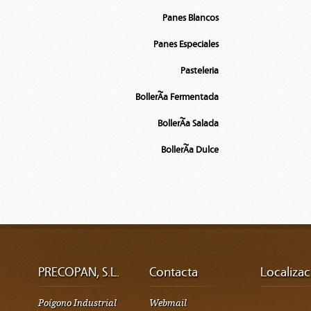
Panes Blancos
Panes Especiales
Pasteleria
BollerÃ­a Fermentada
BollerÃ­a Salada
BollerÃ­a Dulce
PRECOPAN, S.L.
Contacta
Localizac
Poígono Industrial
Webmail